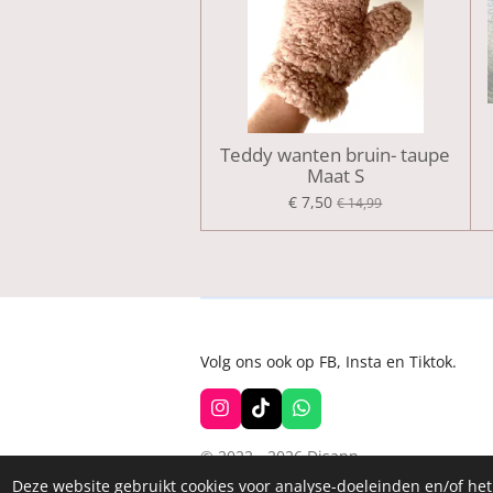
Teddy wanten bruin- taupe
Maat S
€ 7,50
€ 14,99
Volg ons ook op FB, Insta en Tiktok.
I
T
W
n
i
h
s
k
a
© 2022 - 2026 Disann
t
T
t
a
o
s
Deze website gebruikt cookies voor analyse-doeleinden en/of het