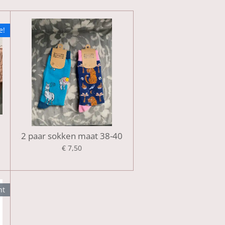
e!
2 paar sokken maat 38-40
€ 7,50
ht