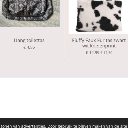
Hang toilettas
Fluffy Faux Fur tas zwart
wit koeienprint
€ 4,95
€ 12,99
€ 17,50
 tonen van advertenties. Door gebruik te blijven maken van de site