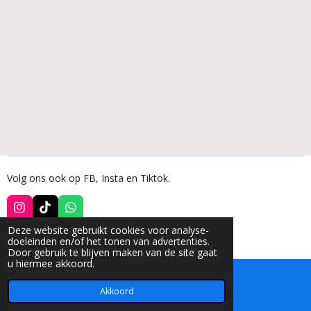
Volg ons ook op FB, Insta en Tiktok.
I
T
W
n
i
h
Deze website gebruikt cookies voor analyse-
s
k
a
© 2022 - 2026 Disann
doeleinden en/of het tonen van advertenties.
t
T
t
Door gebruik te blijven maken van de site gaat
a
o
s
u hiermee akkoord.
g
k
A
r
p
a
p
Akkoord
E-mailadres
m