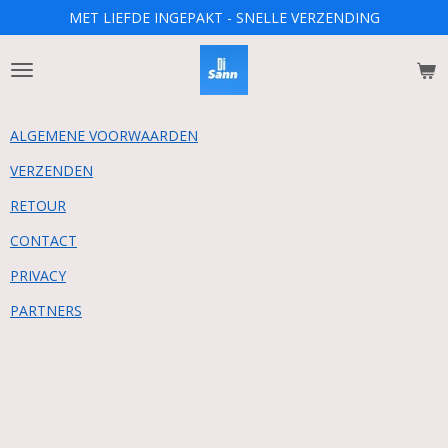
MET LIEFDE INGEPAKT - SNELLE VERZENDING
Ga
direct
naar
de
hoofdinhoud
ALGEMENE VOORWAARDEN
VERZENDEN
RETOUR
CONTACT
PRIVACY
PARTNERS