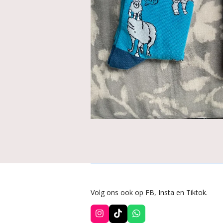
Volg ons ook op FB, Insta en Tiktok.
I
T
W