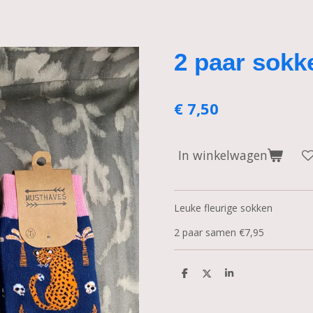
2 paar sokk
€ 7,50
In winkelwagen
Leuke fleurige sokken
2 paar samen €7,95
D
D
S
e
e
h
l
e
a
e
l
r