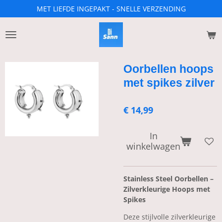
MET LIEFDE INGEPAKT - SNELLE VERZENDING
Ga
direct
naar
de
hoofdinhoud
Oorbellen hoops
met spikes zilver
€ 14,99
In
winkelwagen
Stainless Steel Oorbellen –
Zilverkleurige Hoops met
Spikes
Deze stijlvolle zilverkleurige