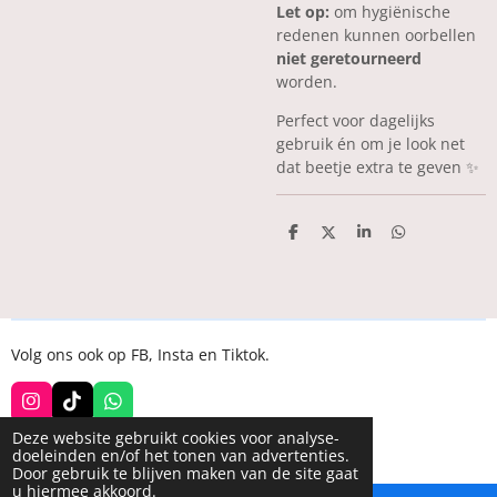
Let op:
om hygiënische
redenen kunnen oorbellen
niet geretourneerd
worden.
Perfect voor dagelijks
gebruik én om je look net
dat beetje extra te geven ✨
D
D
S
D
e
e
h
e
l
e
a
l
e
l
r
e
n
e
n
Volg ons ook op FB, Insta en Tiktok.
I
T
W
n
i
h
Deze website gebruikt cookies voor analyse-
s
k
a
© 2022 - 2026 Disann
doeleinden en/of het tonen van advertenties.
t
T
t
Door gebruik te blijven maken van de site gaat
a
o
s
u hiermee akkoord.