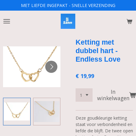
MET LIEFDE INGEPAKT - SNELLE VERZENDING
Ga
direct
naar
de
hoofdinhoud
Ketting met
dubbel hart -
Endless Love
€ 19,99
In
winkelwagen
Deze goudkleurige ketting
staat voor verbondenheid en
liefde die blijft. De twee open