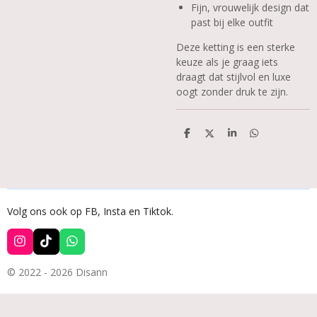
Fijn, vrouwelijk design dat
past bij elke outfit
Deze ketting is een sterke
keuze als je graag iets
draagt dat stijlvol en luxe
oogt zonder druk te zijn.
D
D
S
D
e
e
h
e
l
e
a
l
e
l
r
e
n
e
n
Volg ons ook op FB, Insta en Tiktok.
I
T
W
n
i
h
s
k
a
© 2022 - 2026 Disann
t
T
t
a
o
s
g
k
A
r
p