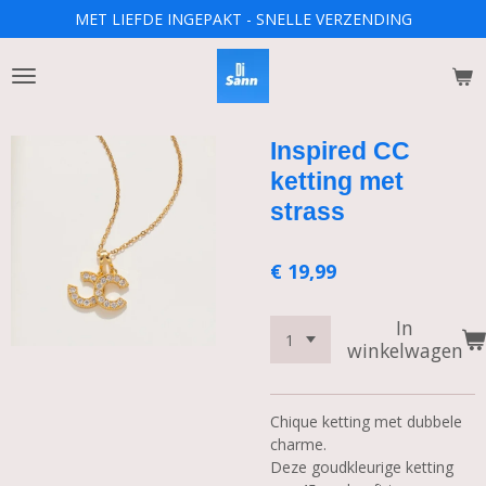
MET LIEFDE INGEPAKT - SNELLE VERZENDING
Ga
direct
naar
de
hoofdinhoud
Inspired CC
ketting met
strass
€ 19,99
In
winkelwagen
Chique ketting met dubbele
charme.
Deze goudkleurige ketting