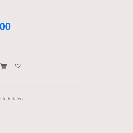
00
n
n te betalen