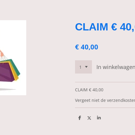
CLAIM € 40,
€ 40,00
In winkelwage
CLAIM € 40,00
Vergeet niet de verzendkoste
D
D
S
e
e
h
l
e
a
e
l
r