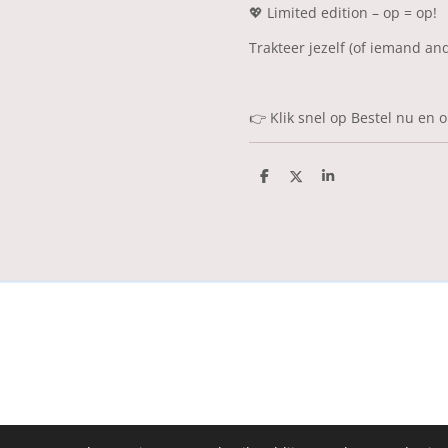
💖
Limited edition – op = op!
Trakteer jezelf (of iemand and
👉 Klik snel op
Bestel nu
en o
D
D
S
e
e
h
l
e
a
e
l
r
n
e