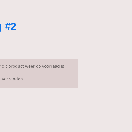
g #2
dit product weer op voorraad is.
Verzenden