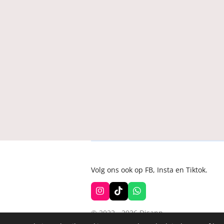
Volg ons ook op FB, Insta en Tiktok.
I
T
W
n
i
h
s
k
a
© 2022 - 2026 Disann
t
T
t