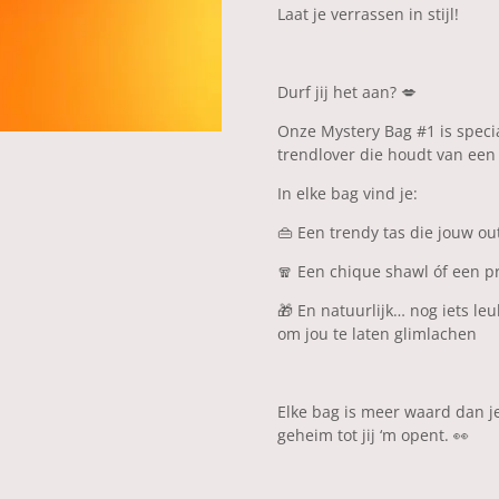
Laat je verrassen in stijl!
Durf jij het aan? 💋
Onze
Mystery Bag #1
is speci
trendlover die houdt van een 
In elke bag vind je:
👜 Een
trendy tas
die jouw out
🧣 Een
chique shawl óf een p
🎁 En natuurlijk… nog
iets le
om jou te laten glimlachen
Elke bag is
meer waard dan je
geheim tot jij ‘m opent. 👀