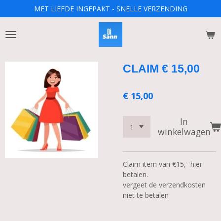
MET LIEFDE INGEPAKT - SNELLE VERZENDING
Ga
direct
naar
de
hoofdinhoud
CLAIM € 15,00
€ 15,00
In
winkelwagen
Claim item van €15,- hier
betalen.
vergeet de verzendkosten
niet te betalen