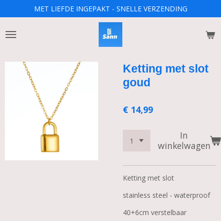
MET LIEFDE INGEPAKT - SNELLE VERZENDING
Ga
direct
naar
de
hoofdinhoud
Ketting met slot
goud
€ 14,99
In
winkelwagen
Ketting met slot
stainless steel - waterproof
40+6cm verstelbaar